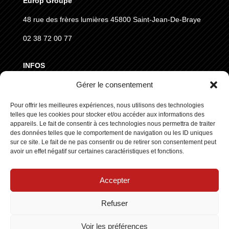
Europ Groupe
48 rue des frères lumières
45800 Saint-Jean-De-Braye
02 38 72 00 77
INFOS
Gérer le consentement
MENTIONS LÉGALES
CGVD
Pour offrir les meilleures expériences, nous utilisons des technologies
telles que les cookies pour stocker et/ou accéder aux informations des
RGPD
appareils. Le fait de consentir à ces technologies nous permettra de traiter
des données telles que le comportement de navigation ou les ID uniques
sur ce site. Le fait de ne pas consentir ou de retirer son consentement peut
SUIVEZ NOUS
avoir un effet négatif sur certaines caractéristiques et fonctions.
Accepter
Refuser
Copyright © 2025 ┃ Tous droits réservés
Stars Europe
┃
Voir les préférences