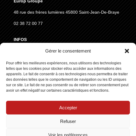
Europ Groupe
48 rue des frères lumières
45800 Saint-Jean-De-Braye
02 38 72 00 77
INFOS
Gérer le consentement
MENTIONS LÉGALES
CGVD
Pour offrir les meilleures expériences, nous utilisons des technologies
telles que les cookies pour stocker et/ou accéder aux informations des
RGPD
appareils. Le fait de consentir à ces technologies nous permettra de traiter
des données telles que le comportement de navigation ou les ID uniques
sur ce site. Le fait de ne pas consentir ou de retirer son consentement peut
SUIVEZ NOUS
avoir un effet négatif sur certaines caractéristiques et fonctions.
Accepter
Refuser
Copyright © 2025 ┃ Tous droits réservés
Stars Europe
┃
Voir les préférences