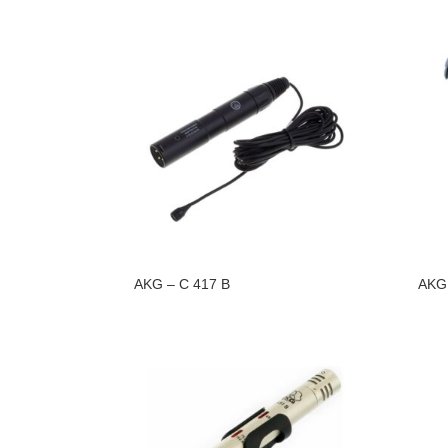
AKG – C 417 B
AKG 