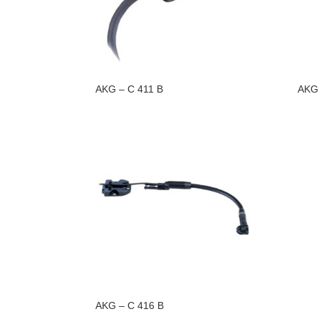
AKG – C 411 B
AKG 
AKG – C 416 B