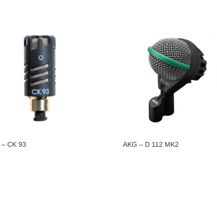
 – CK 93
AKG – D 112 MK2