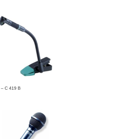
– C 419 B