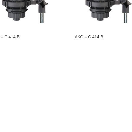
– C 414 B
AKG – C 414 B