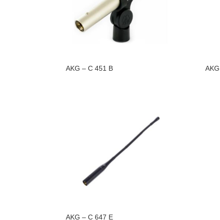
AKG – C 451 B
AKG 
AKG – C 647 E