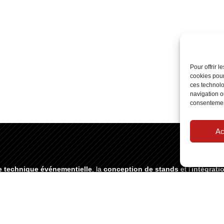
Pour offrir 
cookies pour
ces technolo
navigation ou
consentement
Ac
e technique événementielle
, la
conception de stands
et l’
intégrati
gamme.
ALOGUE DE LOCATIONS
CONTACT