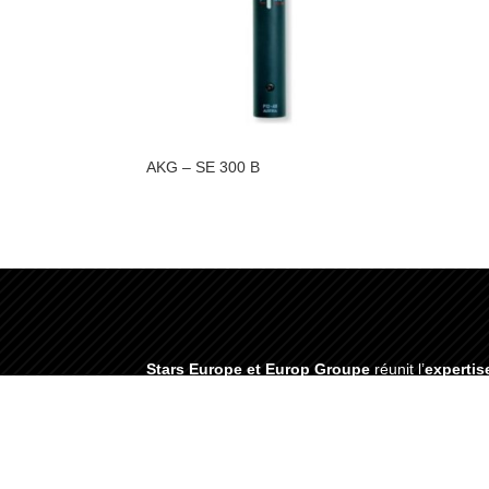
AKG – SE 300 B
Stars Europe et Europ Groupe
réunit l’
expertis
professionnelles fiables, innovantes et haut de 
PLAN DU SITE
CAT