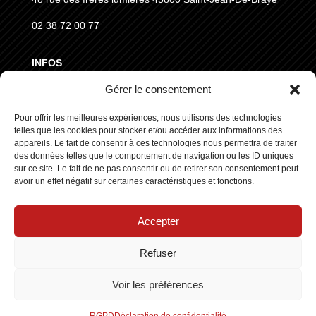
02 38 72 00 77
INFOS
Gérer le consentement
MENTIONS LÉGALES
Pour offrir les meilleures expériences, nous utilisons des technologies
CGVD
telles que les cookies pour stocker et/ou accéder aux informations des
RGPD
appareils. Le fait de consentir à ces technologies nous permettra de traiter
des données telles que le comportement de navigation ou les ID uniques
sur ce site. Le fait de ne pas consentir ou de retirer son consentement peut
SUIVEZ NOUS
avoir un effet négatif sur certaines caractéristiques et fonctions.
Accepter
Refuser
Copyright © 2025 ┃ Tous droits réservés
Stars Europe
┃
Voir les préférences
Made by :
Standesign.fr