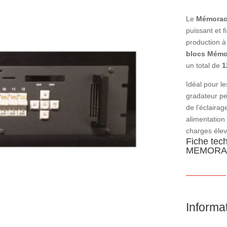
Le
Mémorack
puissant et 
production 
blocs Mémo
un total de
1
Idéal pour le
gradateur pe
de l’éclaira
alimentation
charges élev
Fiche te
MEMORAC
Informa