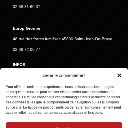
02 38 31 60 37
Europ Groupe
48 rue des frères lumières
45800 Saint-Jean-De-Braye
02 38 72 00 77
INFOS
Gérer le consentement
MENTIONS LÉGALES
CGVD
Pour offrir les meilleures expériences, nous utilisons des technologies
telles que les cookies pour stocker et/ou accéder aux informations des
RGPD
appareils. Le fait de consentir à ces technologies nous permettra de traiter
des données telles que le comportement de navigation ou les ID uniques
sur ce site. Le fait de ne pas consentir ou de retirer son consentement peut
SUIVEZ NOUS
avoir un effet négatif sur certaines caractéristiques et fonctions.