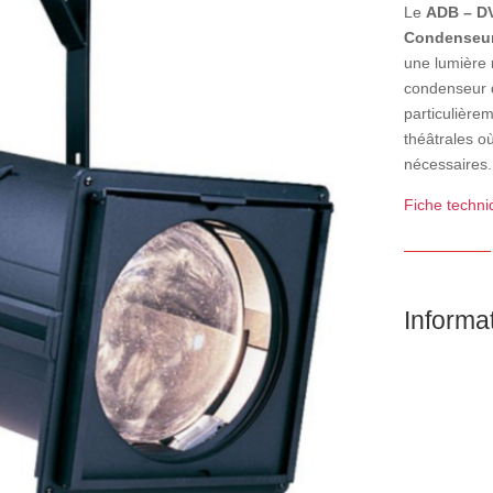
Le
ADB – D
Condenseu
une lumière n
condenseur d
particulière
théâtrales o
nécessaires.
Fiche techn
Informa