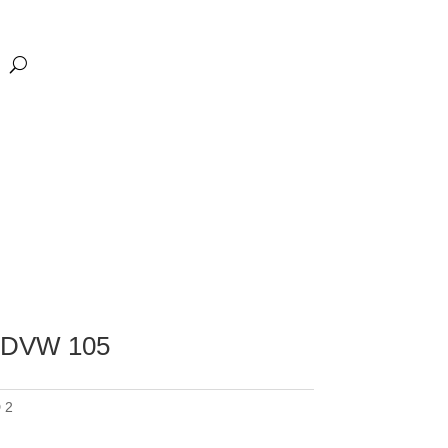
 DVW 105
 2