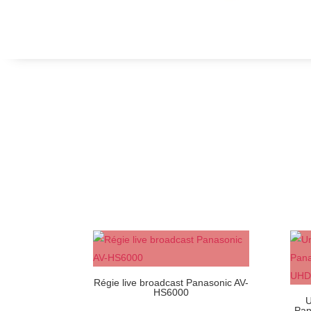
Régie live broadcast Panasonic AV-
HS6000
U
Pan