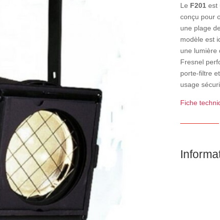
Le
F201
est 
conçu pour o
une plage de
modèle est i
une lumière 
Fresnel perf
porte-filtre 
usage sécuri
Fiche techn
Informa