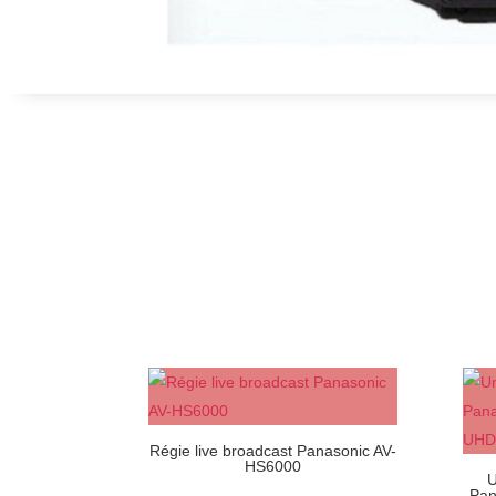
Régie live broadcast Panasonic AV-
HS6000
U
Pan