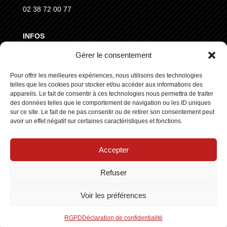
02 38 72 00 77
INFOS
Gérer le consentement
MENTIONS LÉGALES
CGVD
Pour offrir les meilleures expériences, nous utilisons des technologies
telles que les cookies pour stocker et/ou accéder aux informations des
RGPD
appareils. Le fait de consentir à ces technologies nous permettra de traiter
des données telles que le comportement de navigation ou les ID uniques
sur ce site. Le fait de ne pas consentir ou de retirer son consentement peut
SUIVEZ NOUS
avoir un effet négatif sur certaines caractéristiques et fonctions.
Accepter
Refuser
Copyright © 2025 ┃ Tous droits réservés
Stars Europe
┃
Voir les préférences
Made by :
Standesign.fr
RGPD
Déclaration de confidentialité