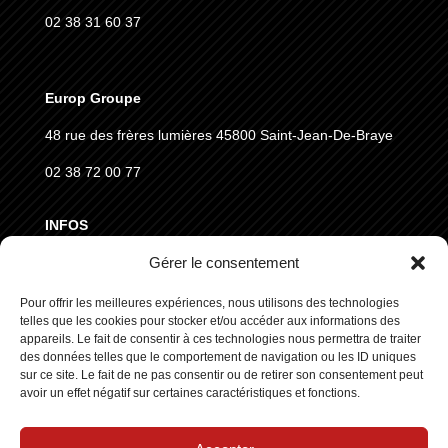
02 38 31 60 37
Europ Groupe
48 rue des frères lumières
45800 Saint-Jean-De-Braye
02 38 72 00 77
INFOS
Gérer le consentement
MENTIONS LÉGALES
CGVD
Pour offrir les meilleures expériences, nous utilisons des technologies
telles que les cookies pour stocker et/ou accéder aux informations des
RGPD
appareils. Le fait de consentir à ces technologies nous permettra de traiter
des données telles que le comportement de navigation ou les ID uniques
sur ce site. Le fait de ne pas consentir ou de retirer son consentement peut
SUIVEZ NOUS
avoir un effet négatif sur certaines caractéristiques et fonctions.