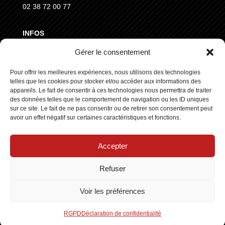
02 38 72 00 77
INFOS
Gérer le consentement
MENTIONS LÉGALES
Pour offrir les meilleures expériences, nous utilisons des technologies
CGVD
telles que les cookies pour stocker et/ou accéder aux informations des
RGPD
appareils. Le fait de consentir à ces technologies nous permettra de traiter
des données telles que le comportement de navigation ou les ID uniques
sur ce site. Le fait de ne pas consentir ou de retirer son consentement peut
SUIVEZ NOUS
avoir un effet négatif sur certaines caractéristiques et fonctions.
Accepter
Refuser
Copyright © 2025 ┃ Tous droits réservés
Stars Europe
┃
Voir les préférences
Made by :
Standesign.fr
RGPD
Déclaration de confidentialité