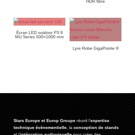
HDR fibre
Écran LED outdoor P3.9
MU Series 500×1000 mm
Lyre Robe GigaPointe ®
Stars Europe et Europ Groupe
réunit l’
expertise
technique événementielle
, la
conception de stands
et l’
intégration audiovisuelle
pour créer des