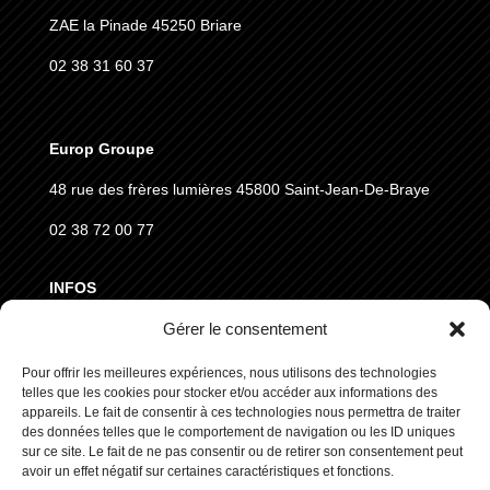
ZAE la Pinade 45250 Briare
02 38 31 60 37
Europ Groupe
48 rue des frères lumières
45800 Saint-Jean-De-Braye
02 38 72 00 77
INFOS
Gérer le consentement
MENTIONS LÉGALES
Pour offrir les meilleures expériences, nous utilisons des technologies
CGVD
telles que les cookies pour stocker et/ou accéder aux informations des
RGPD
appareils. Le fait de consentir à ces technologies nous permettra de traiter
des données telles que le comportement de navigation ou les ID uniques
sur ce site. Le fait de ne pas consentir ou de retirer son consentement peut
SUIVEZ NOUS
avoir un effet négatif sur certaines caractéristiques et fonctions.