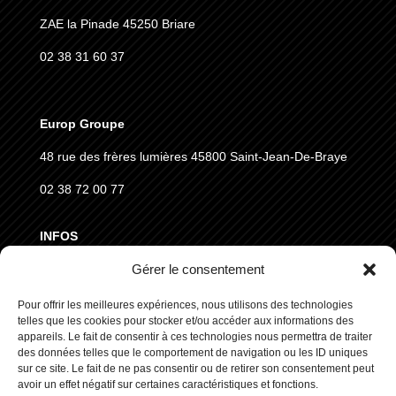
ZAE la Pinade 45250 Briare
02 38 31 60 37
Europ Groupe
48 rue des frères lumières
45800 Saint-Jean-De-Braye
02 38 72 00 77
INFOS
Gérer le consentement
MENTIONS LÉGALES
Pour offrir les meilleures expériences, nous utilisons des technologies
CGVD
telles que les cookies pour stocker et/ou accéder aux informations des
RGPD
appareils. Le fait de consentir à ces technologies nous permettra de traiter
des données telles que le comportement de navigation ou les ID uniques
sur ce site. Le fait de ne pas consentir ou de retirer son consentement peut
SUIVEZ NOUS
avoir un effet négatif sur certaines caractéristiques et fonctions.