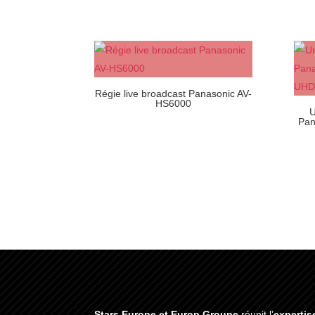
Régie live broadcast Panasonic AV-
HS6000
U
Pan
Stars Europe et Europ Groupe
réunit l’
expertis