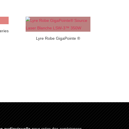
eries
Lyre Robe GigaPointe ®
on audiovisuelle
pour créer des expériences