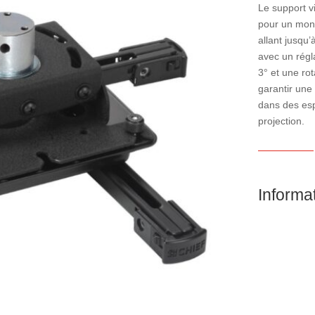
Le support v
pour un mont
allant jusqu’
avec un régl
3° et une ro
garantir une 
dans des esp
projection.
Informa