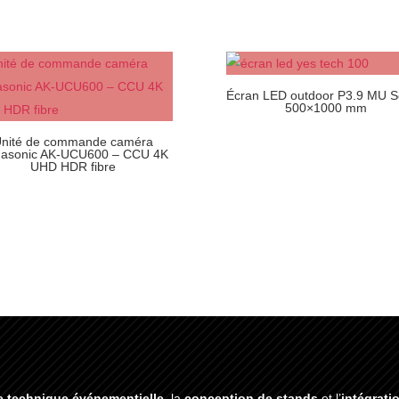
Écran LED outdoor P3.9 MU S
500×1000 mm
nité de commande caméra
asonic AK-UCU600 – CCU 4K
UHD HDR fibre
e technique événementielle
, la
conception de stands
et l’
intégrati