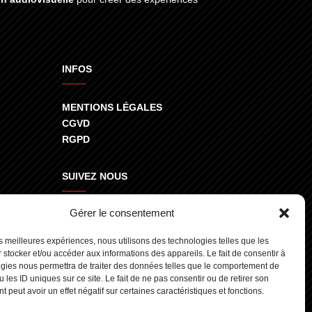
INFOS
MENTIONS LÉGALES
CGVD
RGPD
SUIVEZ NOUS
Gérer le consentement
800
les meilleures expériences, nous utilisons des technologies telles que les
 stocker et/ou accéder aux informations des appareils. Le fait de consentir à
gies nous permettra de traiter des données telles que le comportement de
 les ID uniques sur ce site. Le fait de ne pas consentir ou de retirer son
 peut avoir un effet négatif sur certaines caractéristiques et fonctions.