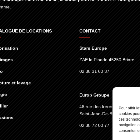
gamme.
ALOGUE DE LOCATIONS
CONTACT
risation
Stars Europe
irages
ZAE la Pinade 45250 Briare
éo
02 38 31 60 37
cture et levage
gie
Europ Groupe
lier
48 rue des frères lumières
45
Pour offrir 
Saint-Jean-De-Braye
cookies pour
asions
ces technolo
02 38 72 00 77
navigation ou
consentement