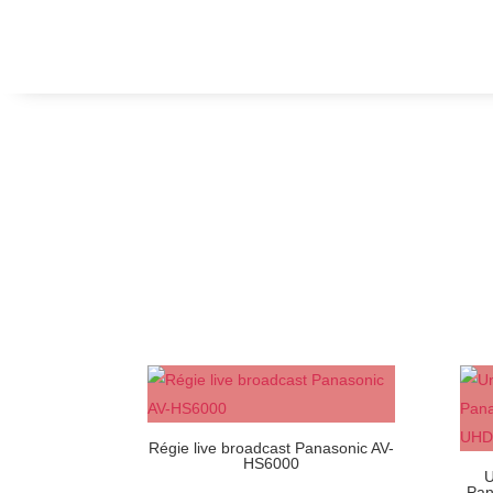
Régie live broadcast Panasonic AV-
HS6000
U
Pan