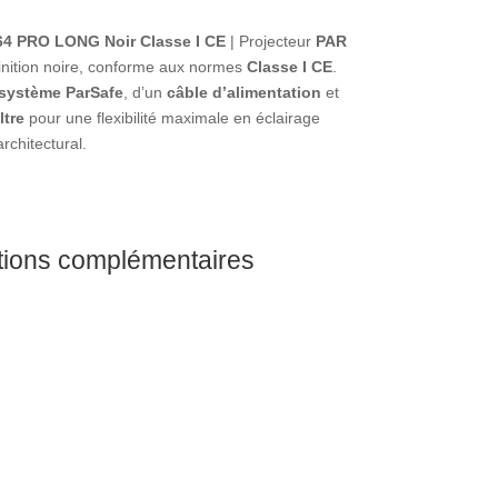
64 PRO LONG Noir Classe I CE
| Projecteur
PAR
inition noire, conforme aux normes
Classe I CE
.
système ParSafe
, d’un
câble d’alimentation
et
ltre
pour une flexibilité maximale en éclairage
rchitectural.
tions complémentaires