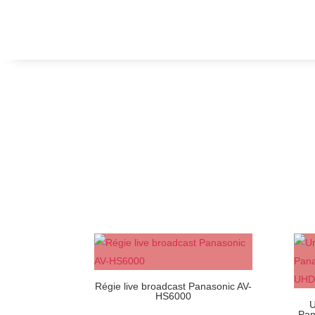
Régie live broadcast Panasonic AV-
HS6000
U
Pan