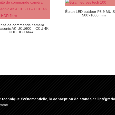
Écran LED outdoor P3.9 MU S
500×1000 mm
nité de commande caméra
asonic AK-UCU600 – CCU 4K
UHD HDR fibre
e technique événementielle
, la
conception de stands
et l’
intégrati
gamme.