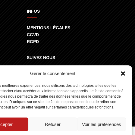
INFOS
MENTIONS LÉGALES
CGVD
RGPD
SUIVEZ NOUS
Gérer le consentement
800
les meilleures expériences, nous utilisons des technologies telles que les
 stocker et/ou accéder aux informations des appareils. Le fait de consentir à
gies nous permettra de traiter des données telles que le comportement de
 les ID uniques sur ce site. Le fait de ne pas consentir ou de retirer son
 peut avoir un effet négatif sur certaines caractéristiques et fonctions.
cepter
Refuser
Voir les préférences
gn.fr