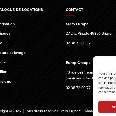
ALOGUE DE LOCATIONS
CONTACT
risation
Stars Europe
irages
ZAE la Pinade 45250 Briare
éo
02 38 31 60 37
cture et levage
gie
Europ Groupe
lier
48 rue des frères lumières
45
Pour offrir 
Saint-Jean-De-Braye
cookies pour
asions
ces technolo
02 38 72 00 77
navigation ou
consentement
Ac
right © 2025 ┃ Tous droits réservés
Stars Europe
┃ Made by :
Standesi