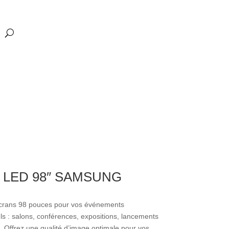
s LED 98″ SAMSUNG
crans 98 pouces pour vos événements
ls : salons, conférences, expositions, lancements
 Offrez une qualité d’image optimale pour vos