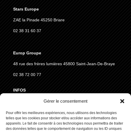
Stars Europe
ZAE la Pinade 45250 Briare
02 38 31 60 37
Europ Groupe
48 rue des frères lumières
45800 Saint-Jean-De-Braye
02 38 72 00 77
INFOS
Gérer le consentement
MENTIONS LÉGALES
CGVD
Pour offrir les meilleures expériences, nous utilisons des technologies
telles que les cookies pour stocker et/ou accéder aux informations des
RGPD
appareils. Le fait de consentir à ces technologies nous permettra de traiter
des données telles que le comportement de navigation ou les ID uniques