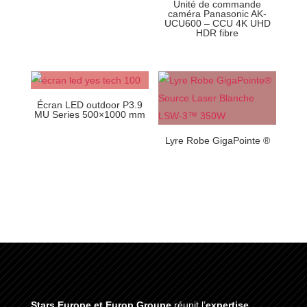
Unité de commande
caméra Panasonic AK-
UCU600 – CCU 4K UHD
HDR fibre
Écran LED outdoor P3.9
MU Series 500×1000 mm
Lyre Robe GigaPointe ®
Stars Europe et Europ Groupe
réunit l’
expertise