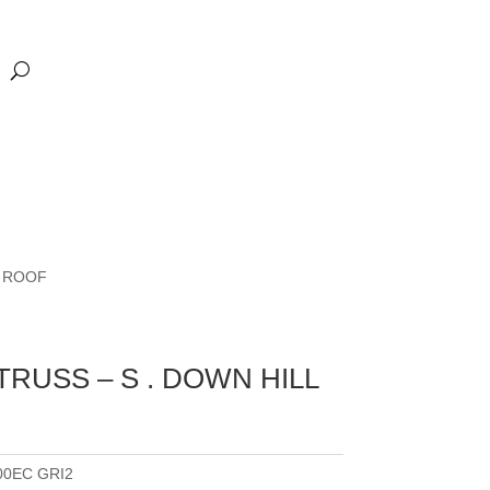
L ROOF
RUSS – S . DOWN HILL
00EC GRI2