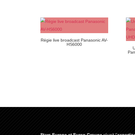
Régie live broadcast Panasonic AV-
HS6000
U
Pan
Stars Europe et Europ Groupe
réunit l’
expertis