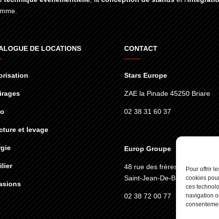
gamme.
ALOGUE DE LOCATIONS
CONTACT
risation
Stars Europe
irages
ZAE la Pinade 45250 Briare
éo
02 38 31 60 37
cture et levage
gie
Europ Groupe
lier
48 rue des frères lumières
45
Pour offrir 
Saint-Jean-De-Braye
cookies pour
asions
ces technolo
02 38 72 00 77
navigation ou
consentement