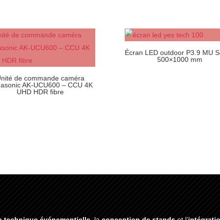
Écran LED outdoor P3.9 MU S
500×1000 mm
nité de commande caméra
asonic AK-UCU600 – CCU 4K
UHD HDR fibre
e technique événementielle
, la
conception de stands
et l’
intégrati