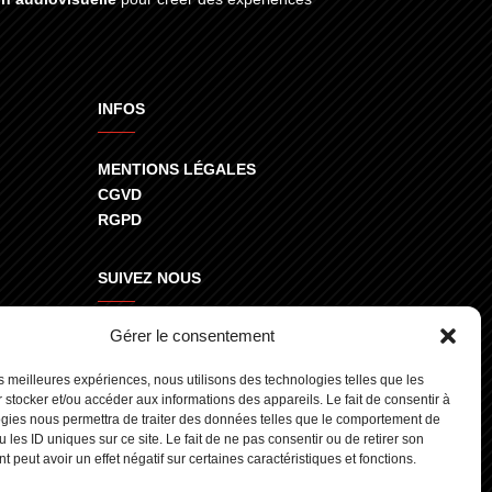
INFOS
MENTIONS LÉGALES
CGVD
RGPD
SUIVEZ NOUS
Gérer le consentement
800
les meilleures expériences, nous utilisons des technologies telles que les
 stocker et/ou accéder aux informations des appareils. Le fait de consentir à
gies nous permettra de traiter des données telles que le comportement de
 les ID uniques sur ce site. Le fait de ne pas consentir ou de retirer son
 peut avoir un effet négatif sur certaines caractéristiques et fonctions.