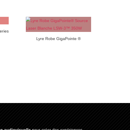
eries
Lyre Robe GigaPointe ®
on audiovisuelle
pour créer des expériences