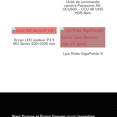
Unité de commande
caméra Panasonic AK-
UCU600 – CCU 4K UHD
HDR fibre
Écran LED outdoor P3.9
MU Series 500×1000 mm
Lyre Robe GigaPointe ®
Stars Europe et Europ Groupe
réunit l’
expertise