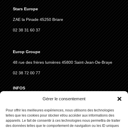
Stars Europe
ZAE la Pinade 45250 Briare
02 38 31 60 37
Europ Groupe
48 rue des frères lumières
45800 Saint-Jean-De-Braye
02 38 72 00 77
INFOS
Gérer le consentement
MENTIONS LÉGALES
Pour offrir les meilleures expériences, nous utilisons des technologies
CGVD
telles que les cookies pour stocker et/ou accéder aux informations des
RGPD
appareils. Le fait de consentir à ces technologies nous permettra de traiter
des données telles que le comportement de navigation ou les ID uniques