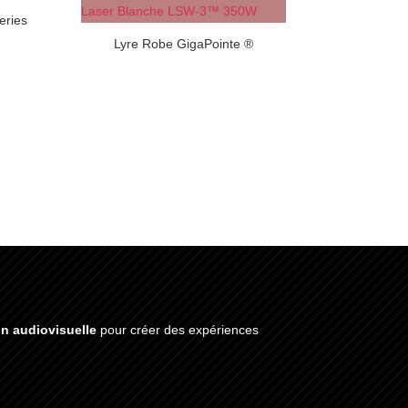
eries
Lyre Robe GigaPointe ®
on audiovisuelle
pour créer des expériences