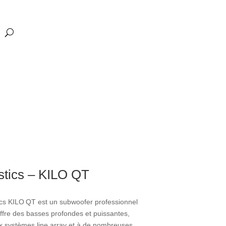
stics – KILO QT
cs KILO QT est un subwoofer professionnel
offre des basses profondes et puissantes,
 systèmes line array et à de nombreuses