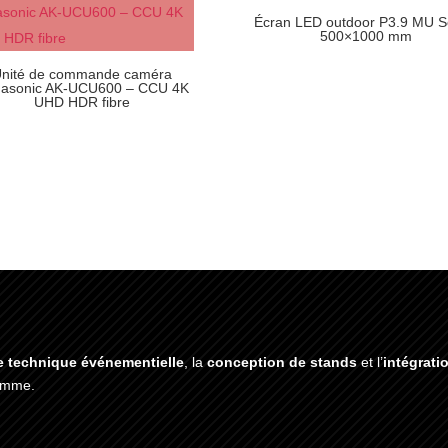
Écran LED outdoor P3.9 MU S
500×1000 mm
nité de commande caméra
asonic AK-UCU600 – CCU 4K
UHD HDR fibre
e technique événementielle
, la
conception de stands
et l’
intégrati
gamme.