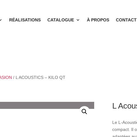
RÉALISATIONS
CATALOGUE
À PROPOS
CONTACT
ASION
/ L ACOUSTICS – KILO QT
L Acou
Le L‑Acousti
compact. Il 
adaptées aux