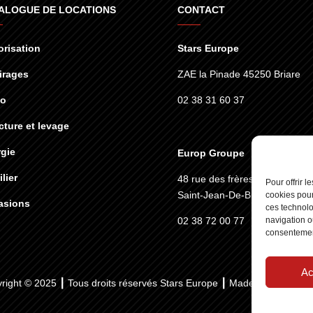
ALOGUE DE LOCATIONS
CONTACT
risation
Stars Europe
irages
ZAE la Pinade 45250 Briare
éo
02 38 31 60 37
cture et levage
gie
Europ Groupe
lier
48 rue des frères lumières
45
Pour offrir 
Saint-Jean-De-Braye
cookies pour
asions
ces technolo
02 38 72 00 77
navigation ou
consentement
Ac
right © 2025 ┃ Tous droits réservés
Stars Europe
┃ Made by :
Standesi