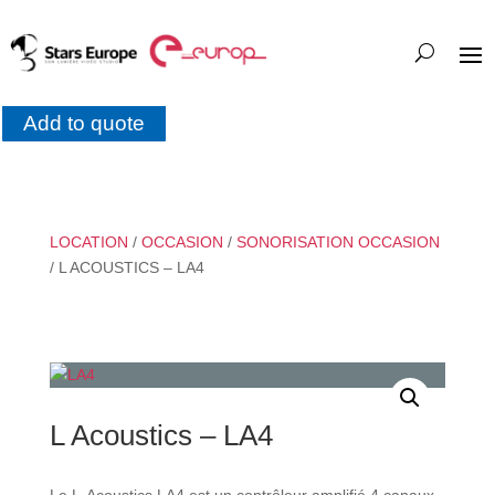
Add to quote
LOCATION
/
OCCASION
/
SONORISATION OCCASION
/ L ACOUSTICS – LA4
L Acoustics – LA4
Le L‑Acoustics LA4 est un contrôleur amplifié 4 canaux.