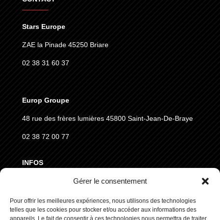
Stars Europe
ZAE la Pinade 45250 Briare
02 38 31 60 37
Europ Groupe
48 rue des frères lumières
45800 Saint-Jean-De-Braye
02 38 72 00 77
INFOS
Gérer le consentement
MENTIONS LÉGALES
CGVD
Pour offrir les meilleures expériences, nous utilisons des technologies
telles que les cookies pour stocker et/ou accéder aux informations des
RGPD
appareils. Le fait de consentir à ces technologies nous permettra de traiter