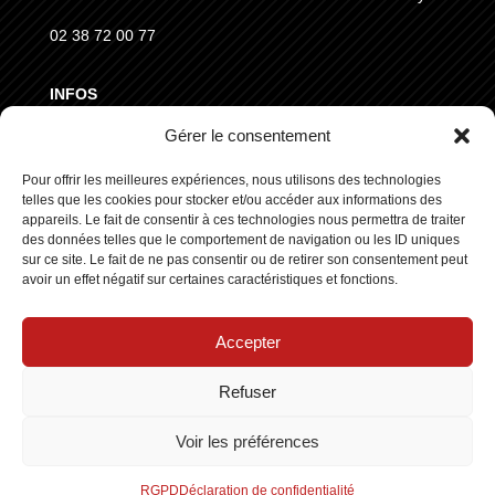
02 38 72 00 77
INFOS
Gérer le consentement
MENTIONS LÉGALES
CGVD
Pour offrir les meilleures expériences, nous utilisons des technologies
telles que les cookies pour stocker et/ou accéder aux informations des
RGPD
appareils. Le fait de consentir à ces technologies nous permettra de traiter
des données telles que le comportement de navigation ou les ID uniques
sur ce site. Le fait de ne pas consentir ou de retirer son consentement peut
SUIVEZ NOUS
avoir un effet négatif sur certaines caractéristiques et fonctions.
Accepter
Refuser
Copyright © 2025 ┃ Tous droits réservés
Stars Europe
┃
Voir les préférences
Made by :
Standesign.fr
RGPD
Déclaration de confidentialité