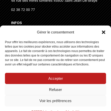
48 rue des frères lumières
45800 Saint-Jean-De-Braye
02 38 72 00 77
INFOS
Gérer le consentement
MENTIONS LÉGALES
Pour offrir les meilleures expériences, nous utilisons des technologies
CGVD
telles que les cookies pour stocker et/ou accéder aux informations des
RGPD
appareils. Le fait de consentir à ces technologies nous permettra de traiter
des données telles que le comportement de navigation ou les ID uniques
sur ce site. Le fait de ne pas consentir ou de retirer son consentement peut
SUIVEZ NOUS
avoir un effet négatif sur certaines caractéristiques et fonctions.
Accepter
Refuser
Copyright © 2025 ┃ Tous droits réservés
Stars Europe
┃
Voir les préférences
Made by :
Standesign.fr