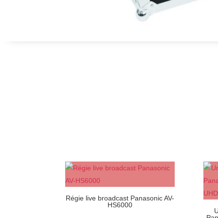
Régie live broadcast Panasonic AV-
HS6000
U
Pan