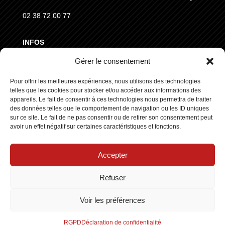
02 38 72 00 77
INFOS
Gérer le consentement
MENTIONS LÉGALES
CGVD
Pour offrir les meilleures expériences, nous utilisons des technologies
telles que les cookies pour stocker et/ou accéder aux informations des
RGPD
appareils. Le fait de consentir à ces technologies nous permettra de traiter
des données telles que le comportement de navigation ou les ID uniques
sur ce site. Le fait de ne pas consentir ou de retirer son consentement peut
SUIVEZ NOUS
avoir un effet négatif sur certaines caractéristiques et fonctions.
Accepter
Refuser
Copyright © 2025 ┃ Tous droits réservés
Stars Europe
┃
Voir les préférences
Made by :
Standesign.fr
RGPD
Déclaration de confidentialité