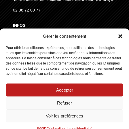
02 38 72 00 77
INFOS
Gérer le consentement
MENTIONS LÉGALES
CGVD
Pour offrir les meilleures expériences, nous utilisons des technologies
telles que les cookies pour stocker et/ou accéder aux informations des
RGPD
appareils. Le fait de consentir à ces technologies nous permettra de traiter
des données telles que le comportement de navigation ou les ID uniques
sur ce site. Le fait de ne pas consentir ou de retirer son consentement peut
SUIVEZ NOUS
avoir un effet négatif sur certaines caractéristiques et fonctions.
Accepter
Refuser
Copyright © 2025 ┃ Tous droits réservés
Stars Europe
┃
Voir les préférences
Made by :
Standesign.fr
RGPD
Déclaration de confidentialité