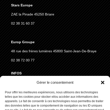
Stars Europe
ZAE la Pinade 45250 Briare
02 38 31 60 37
Europ Groupe
48 rue des frères lumières
45800 Saint-Jean-De-Braye
02 38 72 00 77
INFOS
Gérer le consentement
MENTIONS LÉGALES
CGVD
Pour offrir les meilleures expériences, nous utilisons des technologies
telles que les cookies pour stocker et/ou accéder aux informations des
RGPD
appareils. Le fait de consentir à ces technologies nous permettra de traiter
des données telles que le comportement de navigation ou les ID uniques