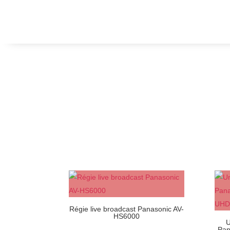
Régie live broadcast Panasonic AV-
HS6000
U
Pan