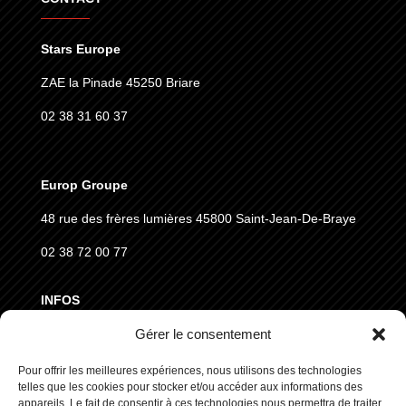
Stars Europe
ZAE la Pinade 45250 Briare
02 38 31 60 37
Europ Groupe
48 rue des frères lumières
45800 Saint-Jean-De-Braye
02 38 72 00 77
INFOS
Gérer le consentement
MENTIONS LÉGALES
CGVD
Pour offrir les meilleures expériences, nous utilisons des technologies
telles que les cookies pour stocker et/ou accéder aux informations des
RGPD
appareils. Le fait de consentir à ces technologies nous permettra de traiter