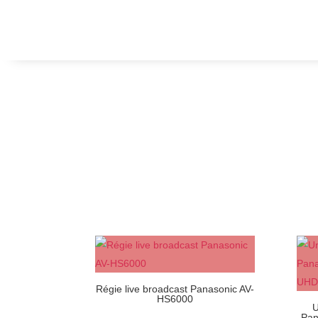
Régie live broadcast Panasonic AV-
HS6000
U
Pan