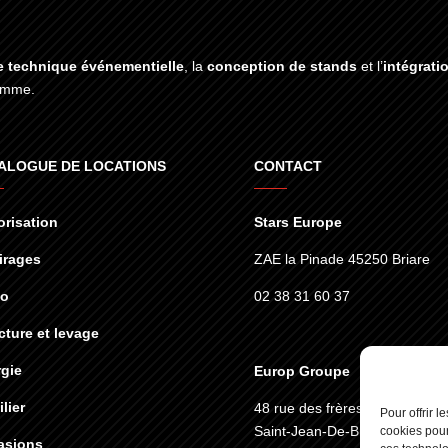
e technique événementielle
, la
conception de stands
et l’
intégrati
gamme.
ALOGUE DE LOCATIONS
CONTACT
risation
Stars Europe
irages
ZAE la Pinade 45250 Briare
éo
02 38 31 60 37
cture et levage
gie
Europ Groupe
lier
48 rue des frères lumières
45
Pour offrir 
Saint-Jean-De-Braye
cookies pour
asions