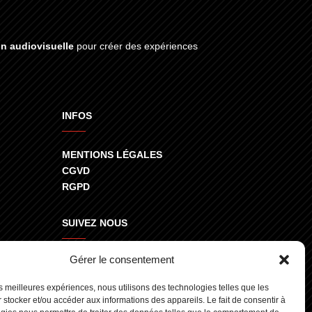
on audiovisuelle
pour créer des expériences
INFOS
MENTIONS LÉGALES
CGVD
RGPD
SUIVEZ NOUS
Gérer le consentement
800
les meilleures expériences, nous utilisons des technologies telles que les
 stocker et/ou accéder aux informations des appareils. Le fait de consentir à