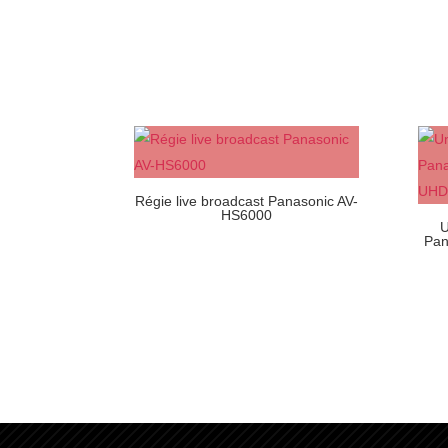
Régie live broadcast Panasonic AV-
HS6000
U
Pan