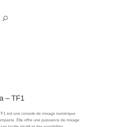
a – TF1
F1 est une console de mixage numérique
mpacte. Elle offre une puissance de mixage
an tactile intuitif et des possibilités