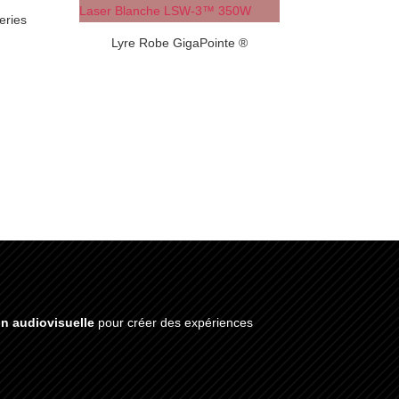
eries
Lyre Robe GigaPointe ®
on audiovisuelle
pour créer des expériences