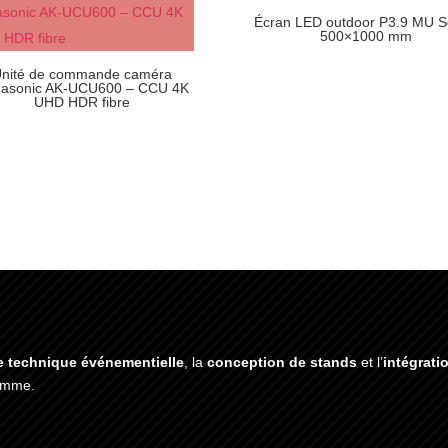
Écran LED outdoor P3.9 MU S
500×1000 mm
nité de commande caméra
asonic AK-UCU600 – CCU 4K
UHD HDR fibre
e technique événementielle
, la
conception de stands
et l’
intégrati
gamme.