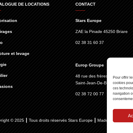
ALOGUE DE LOCATIONS
CONTACT
risation
Stars Europe
irages
ZAE la Pinade 45250 Briare
éo
02 38 31 60 37
cture et levage
gie
Europ Groupe
lier
48 rue des frères lumières
45
Pour offrir 
Saint-Jean-De-Braye
cookies pour
asions
ces technolo
02 38 72 00 77
navigation ou
consentement
Ac
right © 2025 ┃ Tous droits réservés
Stars Europe
┃ Made by :
Standesi