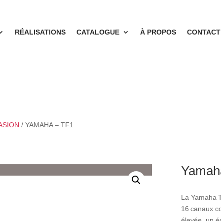
RÉALISATIONS
CATALOGUE
À PROPOS
CONTACT
ASION
/ YAMAHA – TF1
Yamah
La Yamaha T
16 canaux co
élevée, un écr