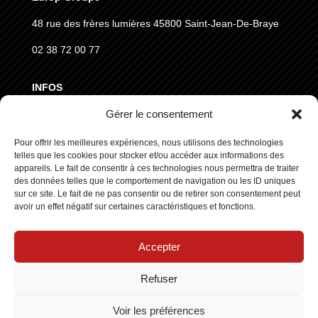
48 rue des frères lumières
45800 Saint-Jean-De-Braye
02 38 72 00 77
INFOS
Gérer le consentement
MENTIONS LÉGALES
CGVD
Pour offrir les meilleures expériences, nous utilisons des technologies
telles que les cookies pour stocker et/ou accéder aux informations des
RGPD
appareils. Le fait de consentir à ces technologies nous permettra de traiter
des données telles que le comportement de navigation ou les ID uniques
sur ce site. Le fait de ne pas consentir ou de retirer son consentement peut
SUIVEZ NOUS
avoir un effet négatif sur certaines caractéristiques et fonctions.
Accepter
Refuser
Copyright © 2025 ┃ Tous droits réservés
Stars Europe
┃
Voir les préférences
Made by :
Standesign.fr