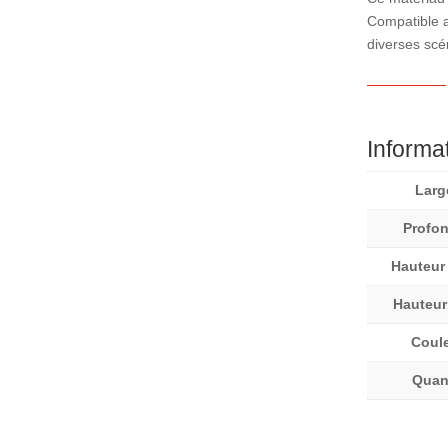
Compatible a
diverses scé
Informa
Larg
Profo
Hauteur
Hauteur
Coul
Quan