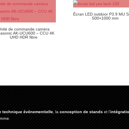
Écran LED outdoor P3.9 MU S
500×1000 mm
nité de commande caméra
asonic AK-UCU600 – CCU 4K
UHD HDR fibre
e technique événementielle
, la
conception de stands
et l’
intégrati
gamme.