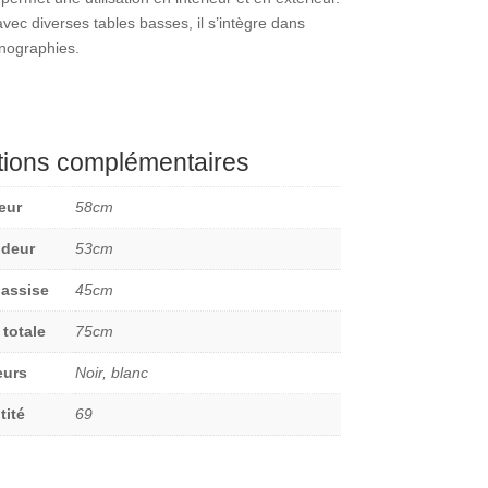
vec diverses tables basses, il s’intègre dans
nographies.
tions complémentaires
eur
58cm
ndeur
53cm
 assise
45cm
 totale
75cm
eurs
Noir, blanc
tité
69