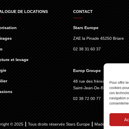
ALOGUE DE LOCATIONS
CONTACT
risation
Stars Europe
irages
ZAE la Pinade 45250 Briare
éo
02 38 31 60 37
cture et levage
gie
Europ Groupe
lier
48 rue des frères lumières
45
Pour offrir 
Saint-Jean-De-Braye
cookies pour
asions
ces technolo
navigation ou
02 38 72 00 77
consentement
Ac
right © 2025 ┃ Tous droits réservés
Stars Europe
┃ Made by :
Standesi