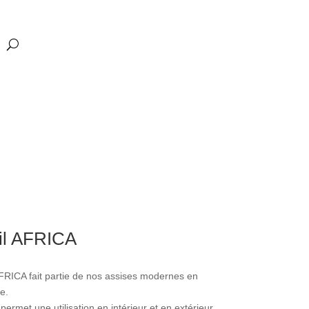
il AFRICA
AFRICA fait partie de nos assises modernes en
e.
ermet une utilisation en intérieur et en extérieur.