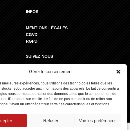
INFOS
MENTIONS LÉGALES
CGVD
RGPD
SUIVEZ NOUS
Gérer le consentement
800
les meilleures expériences, nous utilisons des technologies telles que les
 stocker et/ou accéder aux informations des appareils. Le fait de consentir à
gies nous permettra de traiter des données telles que le comportement de
 les ID uniques sur ce site. Le fait de ne pas consentir ou de retirer son
 peut avoir un effet négatif sur certaines caractéristiques et fonctions.
cepter
Refuser
Voir les préférences
gn.fr