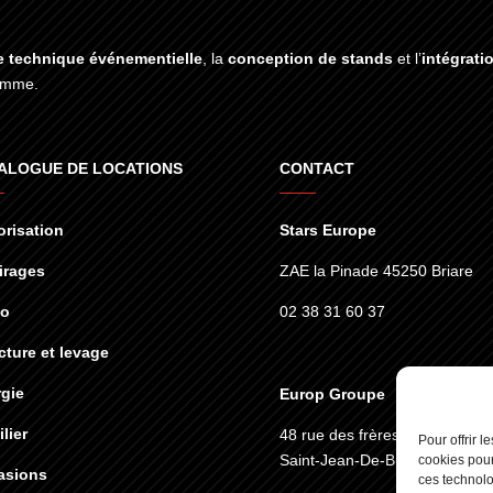
e technique événementielle
, la
conception de stands
et l’
intégrati
gamme.
ALOGUE DE LOCATIONS
CONTACT
risation
Stars Europe
irages
ZAE la Pinade 45250 Briare
éo
02 38 31 60 37
cture et levage
gie
Europ Groupe
lier
48 rue des frères lumières
45
Pour offrir 
Saint-Jean-De-Braye
cookies pour
asions
ces technolo