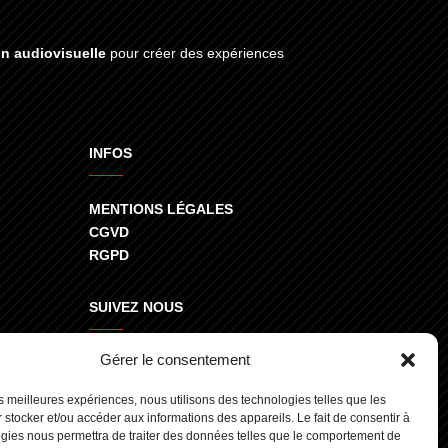
on audiovisuelle
pour créer des expériences
INFOS
MENTIONS LÉGALES
CGVD
RGPD
SUIVEZ NOUS
Gérer le consentement
800
les meilleures expériences, nous utilisons des technologies telles que les
 stocker et/ou accéder aux informations des appareils. Le fait de consentir à
gies nous permettra de traiter des données telles que le comportement de