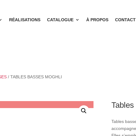
RÉALISATIONS
CATALOGUE
À PROPOS
CONTACT
SES
/ TABLES BASSES MOGHLI
Table
Tables bass
accompagner 
Elles s’empil