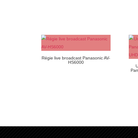
Régie live broadcast Panasonic AV-
HS6000
U
Pan